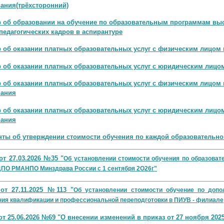
ания(трёхсторонний)
 об образовании на обучение по образовательным программам выс
педагогических кадров в аспирантуре
 об оказании платных образовательных услуг с физическим лицом
 об оказании платных образовательных услуг с юридическим лицо
 об оказании платных образовательных услуг с физическим лицом
вания
 об оказании платных образовательных услуг с юридическим лицо
вания
ты об утверждении стоимости обучения по каждой образовательн
от 27.03.2026 №35 "
Об установлении стоимости обучения
по образова
ДПО
РМАНПО Минздрава России с 1 сентября 2О26г"
от 27.11.2025 №113 "
Об установлении стоимости обучение по
допо
ния
квалификации и профессиональной
переподготовки в ПИУВ - филиале
от 25.06.2026 №69 "О внесении изменений в приказ от 27 ноября 2025