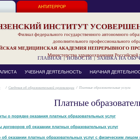
АНТИТЕРРОР
НЗЕНСКИЙ ИНСТИТУТ УСОВЕРШЕН
Филиал федерального государственного автономного обра
дополнительного профессионального обр
ЙСКАЯ МЕДИЦИНСКАЯ АКАДЕМИЯ НЕПРЕРЫВНОГО ПР
Министерства здравоохранения Российской
ГЛАВНАЯ
|
НОВОСТИ
|
ЗАЯВКА НА ОБУ
АЛИСТА
УЧЕБНАЯ ДЕЯТЕЛЬНОСТЬ
НАУЧНАЯ ДЕЯТЕЛЬНО
/
Сведения об образовательной организации
/
Платные образовательные услуги
Платные образовател
ты о порядке оказания платных образовательных услуг
 договоров об оказании платных образовательных услуг
 об оказании платных образовательных услуг с физическим лицом