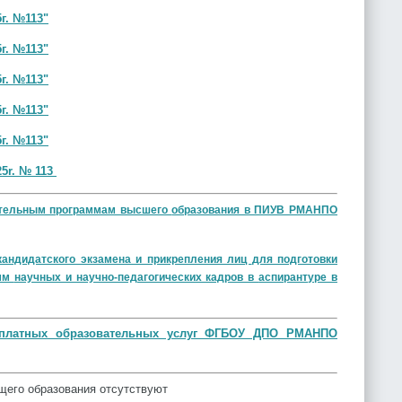
г. №113"
г. №113"
г. №113"
г. №113"
г. №113"
25r. № 113
ательным программам высшего
образования в ПИУВ РМАНПО
кандидатского экзамена и прикрепления лиц
для подготовки
амм
научных и научно-педагогических кадров в
аспирантуре в
и платных образовательных услуг ФГБОУ ДПО РМАНПО
бщего образования
отсутствуют