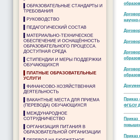
образов
▌ОБРАЗОВАТЕЛЬНЫЕ СТАНДАРТЫ И
ТРЕБОВАНИЯ
Договор
▌РУКОВОДСТВО
научно-
▌ПЕДАГОГИЧЕСКИЙ СОСТАВ
Договор
▌МАТЕРИАЛЬНО-ТЕХНИЧЕСКОЕ
ОБЕСПЕЧЕНИЕ И ОСНАЩЁННОСТЬ
Договор
ОБРАЗОВАТЕЛЬНОГО ПРОЦЕССА.
ДОСТУПНАЯ СРЕДА
Договор
образо
▌СТИПЕНДИИ И МЕРЫ ПОДДЕРЖКИ
ОБУЧАЮЩИХСЯ
Договор
▌ПЛАТНЫЕ ОБРАЗОВАТЕЛЬНЫЕ
образо
УСЛУГИ
Докумен
▌ФИНАНСОВО-ХОЗЯЙСТВЕННАЯ
ДЕЯТЕЛЬНОСТЬ
Приказ 
▌ВАКАНТНЫЕ МЕСТА ДЛЯ ПРИЕМА
(ПЕРЕВОДА) ОБУЧАЮЩИХСЯ
ФГБОУ 
▌МЕЖДУНАРОДНОЕ
СОТРУДНИЧЕСТВО
Приказ 
повыше
▌ОРГАНИЗАЦИЯ ПИТАНИЯ В
ОБРАЗОВАТЕЛЬНОЙ ОРГАНИЗАЦИИ
Приказ 