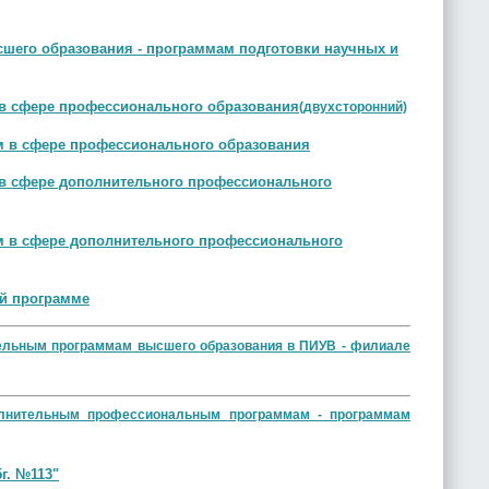
шего образования - программам подготовки научных и
 в сфере профессионального образования
(двухсторонний)
м в сфере профессионального образования
 в сфере дополнительного профессионального
м в сфере дополнительного профессионального
ой программе
тельным программам высшего
образования в ПИУВ - филиале
лнительным профессиональным
программам - программам
г. №113"