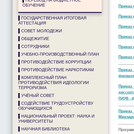
▌ПЕРЕВОД НА БЮДЖЕТНОЕ
ОБУЧЕНИЕ
Приказ 
Приказ 
▌ГОСУДАРСТВЕННАЯ ИТОГОВАЯ
АТТЕСТАЦИЯ
Приказ 
▌СОВЕТ МОЛОДЕЖИ
Приказ 
▌ОБЩЕЖИТИЕ
▌СОТРУДНИКИ
Приказ 
▌УЧЕБНО-ПРОИЗВОДСТВЕННЫЙ ПЛАН
Приказ 
▌ПРОТИВОДЕЙСТВИЕ КОРРУПЦИИ
▌ПРОТИВОДЕЙСТВИЕ НАРКОТИКАМ
Приказ 
филиале
▌КОМПЛЕКСНЫЙ ПЛАН
ПРОТИВОДЕЙСТВИЯ ИДЕОЛОГИИ
Приказ 
ТЕРРОРИЗМА
диссерт
▌УЧЁНЫЙ СОВЕТ
ПИУВ - 
▌СОДЕЙСТВИЕ ТРУДОУСТРОЙСТВУ
ОБУЧАЮЩИХСЯ
Приказ
▌НАЦИОНАЛЬНЫЙ ПРОЕКТ: НАУКА И
Минздр
УНИВЕРСИТЕТЫ
▌НАУЧНАЯ БИБЛИОТЕКА
Програм