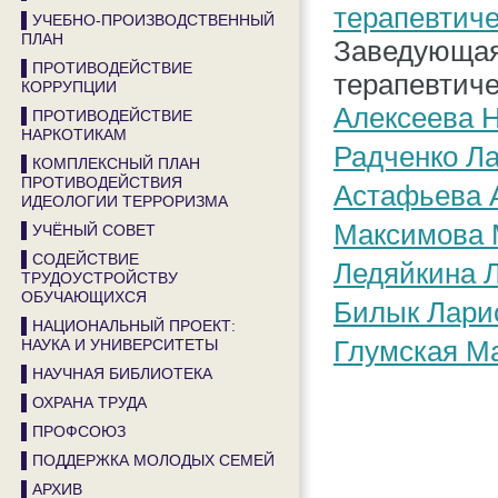
▌УЧЕБНО-ПРОИЗВОДСТВЕННЫЙ
ПЛАН
Заведующая 
▌ПРОТИВОДЕЙСТВИЕ
терапевтиче
КОРРУПЦИИ
Алексеева 
▌ПРОТИВОДЕЙСТВИЕ
НАРКОТИКАМ
Радченко Ла
▌КОМПЛЕКСНЫЙ ПЛАН
ПРОТИВОДЕЙСТВИЯ
Астафьева 
ИДЕОЛОГИИ ТЕРРОРИЗМА
Максимова 
▌УЧЁНЫЙ СОВЕТ
▌СОДЕЙСТВИЕ
Ледяйкина 
ТРУДОУСТРОЙСТВУ
ОБУЧАЮЩИХСЯ
Билык Лари
▌НАЦИОНАЛЬНЫЙ ПРОЕКТ:
Глумская М
НАУКА И УНИВЕРСИТЕТЫ
▌НАУЧНАЯ БИБЛИОТЕКА
▌ОХРАНА ТРУДА
▌ПРОФСОЮЗ
▌ПОДДЕРЖКА МОЛОДЫХ СЕМЕЙ
▌АРХИВ