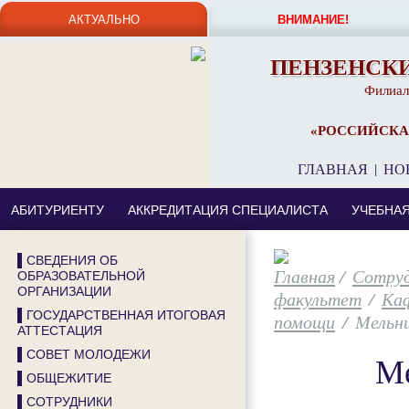
АКТУАЛЬНО
ВНИМАНИЕ!
ПЕНЗЕНСК
Филиал
«РОССИЙСКА
ГЛАВНАЯ
|
НО
АБИТУРИЕНТУ
АККРЕДИТАЦИЯ СПЕЦИАЛИСТА
УЧЕБНА
▌СВЕДЕНИЯ ОБ
/
Сотру
ОБРАЗОВАТЕЛЬНОЙ
ОРГАНИЗАЦИИ
факультет
/
Каф
▌ГОСУДАРСТВЕННАЯ ИТОГОВАЯ
помощи
/
Мельни
АТТЕСТАЦИЯ
▌СОВЕТ МОЛОДЕЖИ
Ме
▌ОБЩЕЖИТИЕ
▌СОТРУДНИКИ