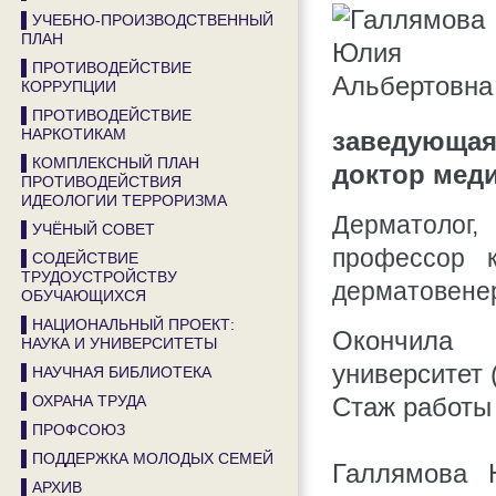
▌УЧЕБНО-ПРОИЗВОДСТВЕННЫЙ
ПЛАН
▌ПРОТИВОДЕЙСТВИЕ
КОРРУПЦИИ
▌ПРОТИВОДЕЙСТВИЕ
НАРКОТИКАМ
заведующая
▌КОМПЛЕКСНЫЙ ПЛАН
доктор мед
ПРОТИВОДЕЙСТВИЯ
ИДЕОЛОГИИ ТЕРРОРИЗМА
Дерматоло
▌УЧЁНЫЙ СОВЕТ
профессор
▌СОДЕЙСТВИЕ
ТРУДОУСТРОЙСТВУ
дерматовене
ОБУЧАЮЩИХСЯ
▌НАЦИОНАЛЬНЫЙ ПРОЕКТ:
Окончила 
НАУКА И УНИВЕРСИТЕТЫ
университет 
▌НАУЧНАЯ БИБЛИОТЕКА
▌ОХРАНА ТРУДА
Стаж работы 
▌ПРОФСОЮЗ
▌ПОДДЕРЖКА МОЛОДЫХ СЕМЕЙ
Галлямова 
▌АРХИВ