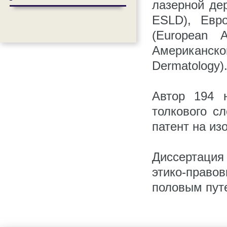
лазерной дер
ESLD), Евр
(European 
Американско
Dermatology)
Автор 194 
толкового с
патент на из
Диссертация
этико-право
половым путе