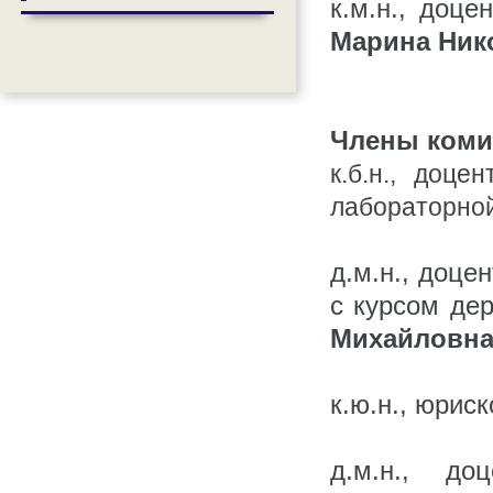
к.м.н., доц
Марина Ник
Члены коми
к.б.н., доц
лабораторно
д.м.н., доце
с курсом де
Михайловн
к.ю.н., юри
д.м.н., до