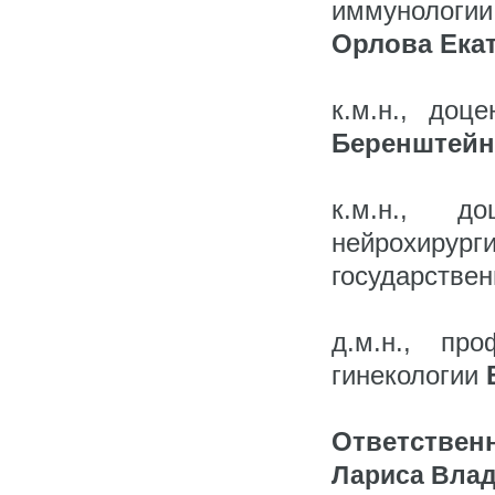
иммунологи
Орлова Ека
к.м.н., доц
Беренштейн
к.м.н., д
нейрохиру
государстве
д.м.н., пр
гинекологии
Ответствен
Лариса Вла