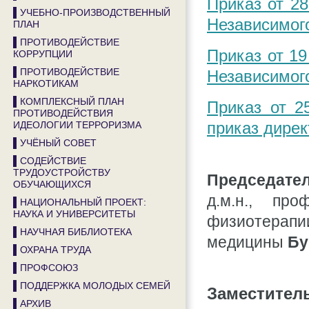
Приказ от 2
▌УЧЕБНО-ПРОИЗВОДСТВЕННЫЙ
Независимого
ПЛАН
▌ПРОТИВОДЕЙСТВИЕ
Приказ от 1
КОРРУПЦИИ
▌ПРОТИВОДЕЙСТВИЕ
Независимого
НАРКОТИКАМ
▌КОМПЛЕКСНЫЙ ПЛАН
Приказ от 2
ПРОТИВОДЕЙСТВИЯ
ИДЕОЛОГИИ ТЕРРОРИЗМА
приказ дирек
▌УЧЁНЫЙ СОВЕТ
▌СОДЕЙСТВИЕ
ТРУДОУСТРОЙСТВУ
Председател
ОБУЧАЮЩИХСЯ
д.м.н., пр
▌НАЦИОНАЛЬНЫЙ ПРОЕКТ:
НАУКА И УНИВЕРСИТЕТЫ
физиотерап
▌НАУЧНАЯ БИБЛИОТЕКА
медицины
Бу
▌ОХРАНА ТРУДА
▌ПРОФСОЮЗ
▌ПОДДЕРЖКА МОЛОДЫХ СЕМЕЙ
Заместитель
▌АРХИВ