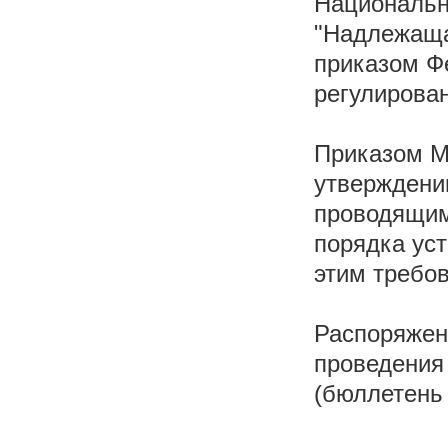
Национальн
"Надлежаща
приказом Ф
регулирован
Приказом М
утверждени
проводящим
порядка ус
этим требо
Распоряжен
проведения
(бюллетень 