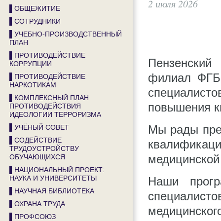
2 июля 2026
▌ОБЩЕЖИТИЕ
▌СОТРУДНИКИ
▌УЧЕБНО-ПРОИЗВОДСТВЕННЫЙ
ПЛАН
▌ПРОТИВОДЕЙСТВИЕ
Пензенский
КОРРУПЦИИ
филиал ФГБ
▌ПРОТИВОДЕЙСТВИЕ
НАРКОТИКАМ
специалист
▌КОМПЛЕКСНЫЙ ПЛАН
повышения к
ПРОТИВОДЕЙСТВИЯ
ИДЕОЛОГИИ ТЕРРОРИЗМА
▌УЧЁНЫЙ СОВЕТ
Мы рады пре
▌СОДЕЙСТВИЕ
квалифика
ТРУДОУСТРОЙСТВУ
ОБУЧАЮЩИХСЯ
медицинской 
▌НАЦИОНАЛЬНЫЙ ПРОЕКТ:
НАУКА И УНИВЕРСИТЕТЫ
Наши прогр
▌НАУЧНАЯ БИБЛИОТЕКА
специалист
▌ОХРАНА ТРУДА
медицинского
▌ПРОФСОЮЗ