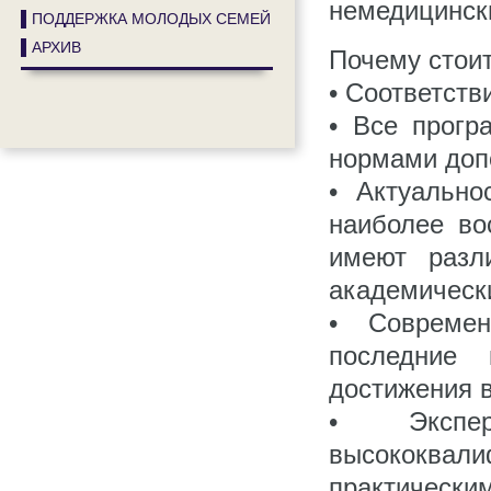
немедицински
▌ПОДДЕРЖКА МОЛОДЫХ СЕМЕЙ
▌АРХИВ
Почему стои
• Соответст
• Все прогр
нормами доп
• Актуальн
наиболее во
имеют разл
академически
• Современ
последние 
достижения 
• Экспер
высококва
практически