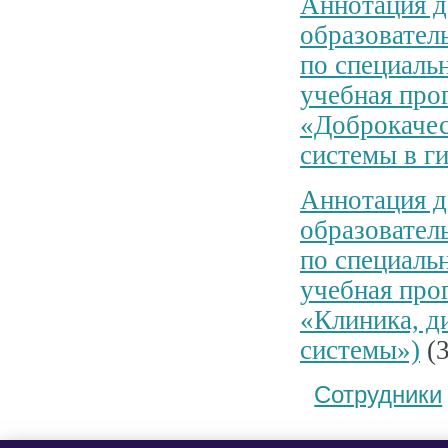
Аннотация д
образовател
по специаль
учебная про
«Доброкачес
системы в г
Аннотация д
образовател
по специаль
учебная про
«Клиника, д
системы»)
(3
Сотрудники