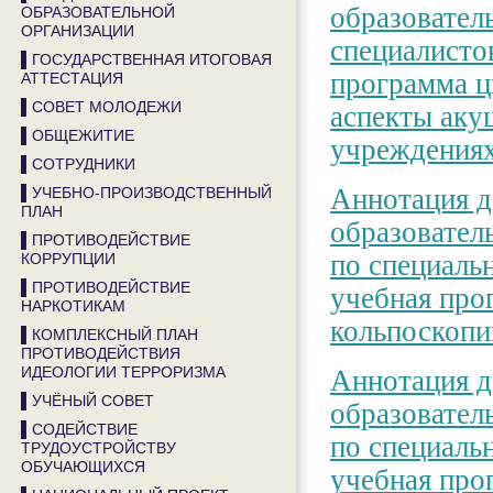
образовател
ОБРАЗОВАТЕЛЬНОЙ
ОРГАНИЗАЦИИ
специалисто
▌ГОСУДАРСТВЕННАЯ ИТОГОВАЯ
программа 
АТТЕСТАЦИЯ
▌СОВЕТ МОЛОДЕЖИ
аспекты аку
▌ОБЩЕЖИТИЕ
учреждения
▌СОТРУДНИКИ
Аннотация д
▌УЧЕБНО-ПРОИЗВОДСТВЕННЫЙ
ПЛАН
образовател
▌ПРОТИВОДЕЙСТВИЕ
по специаль
КОРРУПЦИИ
▌ПРОТИВОДЕЙСТВИЕ
учебная про
НАРКОТИКАМ
кольпоскопи
▌КОМПЛЕКСНЫЙ ПЛАН
ПРОТИВОДЕЙСТВИЯ
ИДЕОЛОГИИ ТЕРРОРИЗМА
Аннотация д
▌УЧЁНЫЙ СОВЕТ
образовател
▌СОДЕЙСТВИЕ
по специаль
ТРУДОУСТРОЙСТВУ
ОБУЧАЮЩИХСЯ
учебная про