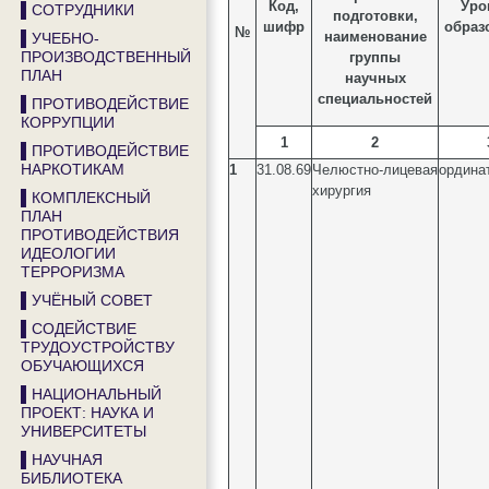
Код,
Уро
▌СОТРУДНИКИ
подготовки,
шифр
образ
№
наименование
▌УЧЕБНО-
ПРОИЗВОДСТВЕННЫЙ
группы
ПЛАН
научных
специальностей
▌ПРОТИВОДЕЙСТВИЕ
КОРРУПЦИИ
1
2
▌ПРОТИВОДЕЙСТВИЕ
НАРКОТИКАМ
1
31.08.69
Челюстно-лицевая
ордина
хирургия
▌КОМПЛЕКСНЫЙ
ПЛАН
ПРОТИВОДЕЙСТВИЯ
ИДЕОЛОГИИ
ТЕРРОРИЗМА
▌УЧЁНЫЙ СОВЕТ
▌СОДЕЙСТВИЕ
ТРУДОУСТРОЙСТВУ
ОБУЧАЮЩИХСЯ
▌НАЦИОНАЛЬНЫЙ
ПРОЕКТ: НАУКА И
УНИВЕРСИТЕТЫ
▌НАУЧНАЯ
БИБЛИОТЕКА