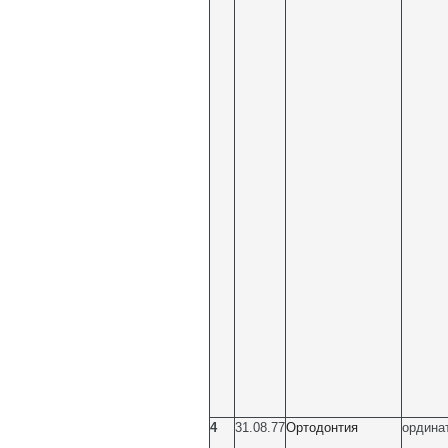
4
31.08.77
Ортодонтия
ордина