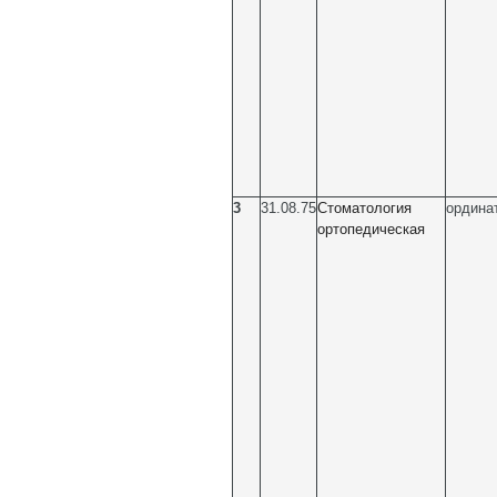
3
31.08.75
Стоматология
ордина
ортопедическая