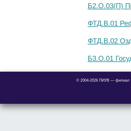
Б2.О.03(П) П
ФТД.В.01 Ре
ФТД.В.02 Оз
Б3.О.01 Госу
© 2004-2026 ПИУВ — филиал