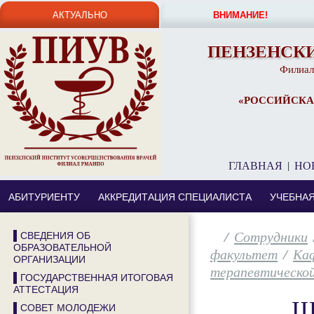
АКТУАЛЬНО
ВНИМАНИЕ!
ПЕНЗЕНСК
Филиал
«РОССИЙСКА
ГЛАВНАЯ
|
НО
АБИТУРИЕНТУ
АККРЕДИТАЦИЯ СПЕЦИАЛИСТА
УЧЕБНА
/
Сотрудники
▌СВЕДЕНИЯ ОБ
ОБРАЗОВАТЕЛЬНОЙ
факультет
/
Каф
ОРГАНИЗАЦИИ
терапевтической
▌ГОСУДАРСТВЕННАЯ ИТОГОВАЯ
АТТЕСТАЦИЯ
Ш
▌СОВЕТ МОЛОДЕЖИ