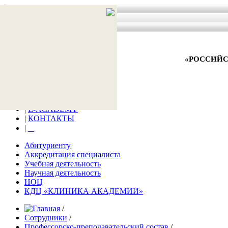
АКТУАЛЬНО
ВНИМАНИЕ!
АНТИТЕРРОР
«РОССИЙС
главная
|
Новости
|
Заявка на обучение
|
Образование
|
E-ACADEMY
|
КОНТАКТЫ
|
⠀
Абитуриенту
Аккредитация специалиста
Учебная деятельность
Научная деятельность
НОЦ
КДЦ «КЛИНИКА АКАДЕМИИ»
/
Сотрудники
/
Профессорско-преподавательский состав
/