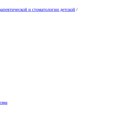
рапевтической и стоматологии детской
/
изма