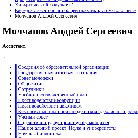
Хирургический факультет
/
Кафедра стоматологии общей практики, стоматологии те
Молчанов Андрей Сергеевич
Молчанов Андрей Сергеевич
Ассистент,
-
▌Сведения об образовательной организации
▌Государственная итоговая аттестация
▌Совет молодежи
▌Общежитие
▌Сотрудники
▌Учебно-производственный план
▌Противодействие коррупции
▌Противодействие наркотикам
▌Комплексный план противодействия идеологии террор
▌Учёный совет
▌Содействие трудоустройству обучающихся
▌Национальный проект: Наука и университеты
▌Научная библиотека