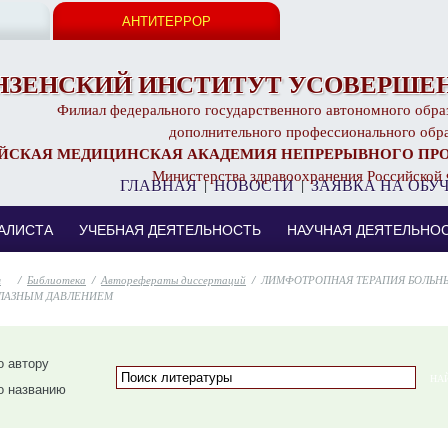
АНТИТЕРРОР
НЗЕНСКИЙ ИНСТИТУТ УСОВЕРШЕН
Филиал федерального государственного автономного обра
дополнительного профессионального обр
ЙСКАЯ МЕДИЦИНСКАЯ АКАДЕМИЯ НЕПРЕРЫВНОГО ПР
Министерства здравоохранения Российской
ГЛАВНАЯ
|
НОВОСТИ
|
ЗАЯВКА НА ОБУ
АЛИСТА
УЧЕБНАЯ ДЕЯТЕЛЬНОСТЬ
НАУЧНАЯ ДЕЯТЕЛЬНО
/
Библиотека
/
Авторефераты диссертаций
/
ЛИМФОТРОПНАЯ ТЕРАПИЯ БОЛЬН
ЛАЗНЫМ ДАВЛЕНИЕМ
 автору
о названию