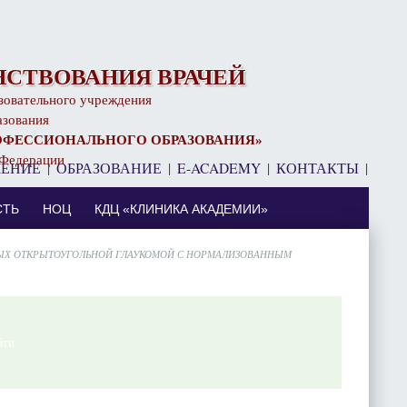
СТВОВАНИЯ ВРАЧЕЙ
зовательного учреждения
азования
ОФЕССИОНАЛЬНОГО ОБРАЗОВАНИЯ»
 Федерации
ЧЕНИЕ
|
ОБРАЗОВАНИЕ
|
E-ACADEMY
|
КОНТАКТЫ
|
⠀
СТЬ
НОЦ
КДЦ «КЛИНИКА АКАДЕМИИ»
ЫХ ОТКРЫТОУГОЛЬНОЙ ГЛАУКОМОЙ С НОРМАЛИЗОВАННЫМ